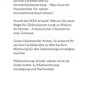
seriöse Fachbetriebe
zu
Immobilienbewertung – Was muss ein
Hausbesitzer für seinen
Immobilienverkauf wissen?
Hunde bei IKEA erlaubt: Warum die neue
Regel für Diskussionen sorgt
zu
Maison
du Monde – französischer Lifestyle für
euer Zuhause
Guten Handwerker finden: So erkennt Ihr
seriöse Fachbetriebe
zu
Wie Sie Ihre
Wohnung für den Valentinstag vorzeigbar
machen
Mietwohnung: Kinder zählen nicht als
Untermieter
zu
Mietswohnung:
Kündigung und Nachmieter