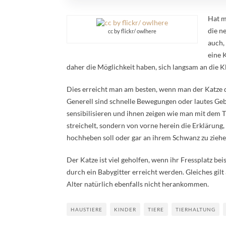
Hat m
die ne
cc by flickr/ owlhere
auch,
eine 
daher die Möglichkeit haben, sich langsam an die 
Dies erreicht man am besten, wenn man der Katze 
Generell sind schnelle Bewegungen oder lautes Gebr
sensibilisieren und ihnen zeigen wie man mit dem T
streichelt, sondern von vorne herein die Erklärung
hochheben soll oder gar an ihrem Schwanz zu ziehe
Der Katze ist viel geholfen, wenn ihr Fressplatz be
durch ein Babygitter erreicht werden. Gleiches gilt 
Alter natürlich ebenfalls nicht herankommen.
HAUSTIERE
KINDER
TIERE
TIERHALTUNG