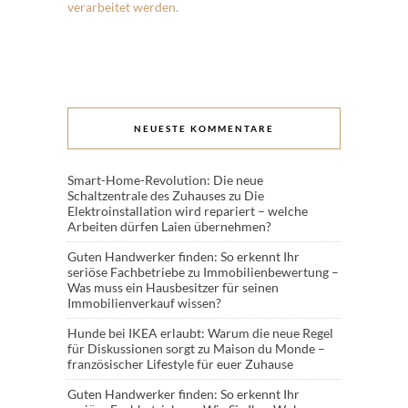
verarbeitet werden.
NEUESTE KOMMENTARE
Smart-Home-Revolution: Die neue
Schaltzentrale des Zuhauses
zu
Die
Elektroinstallation wird repariert – welche
Arbeiten dürfen Laien übernehmen?
Guten Handwerker finden: So erkennt Ihr
seriöse Fachbetriebe
zu
Immobilienbewertung –
Was muss ein Hausbesitzer für seinen
Immobilienverkauf wissen?
Hunde bei IKEA erlaubt: Warum die neue Regel
für Diskussionen sorgt
zu
Maison du Monde –
französischer Lifestyle für euer Zuhause
Guten Handwerker finden: So erkennt Ihr