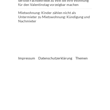
seriöse Fachbetriebe
zu
Wie Sie Ihre Wohnung
für den Valentinstag vorzeigbar machen
Mietwohnung: Kinder zählen nicht als
Untermieter
zu
Mietswohnung: Kündigung und
Nachmieter
Impressum
Datenschutzerklärung
Themen