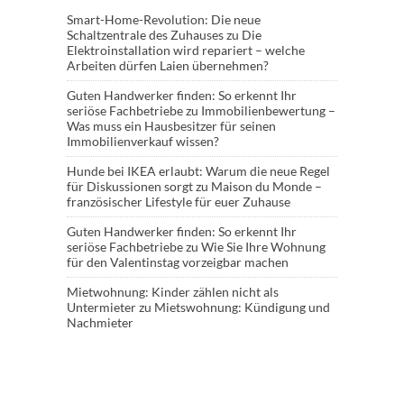
Smart-Home-Revolution: Die neue
Schaltzentrale des Zuhauses
zu
Die
Elektroinstallation wird repariert – welche
Arbeiten dürfen Laien übernehmen?
Guten Handwerker finden: So erkennt Ihr
seriöse Fachbetriebe
zu
Immobilienbewertung –
Was muss ein Hausbesitzer für seinen
Immobilienverkauf wissen?
Hunde bei IKEA erlaubt: Warum die neue Regel
für Diskussionen sorgt
zu
Maison du Monde –
französischer Lifestyle für euer Zuhause
Guten Handwerker finden: So erkennt Ihr
seriöse Fachbetriebe
zu
Wie Sie Ihre Wohnung
für den Valentinstag vorzeigbar machen
Mietwohnung: Kinder zählen nicht als
Untermieter
zu
Mietswohnung: Kündigung und
Nachmieter