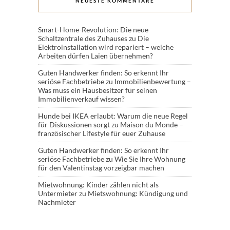
NEUESTE KOMMENTARE
Smart-Home-Revolution: Die neue
Schaltzentrale des Zuhauses
zu
Die
Elektroinstallation wird repariert – welche
Arbeiten dürfen Laien übernehmen?
Guten Handwerker finden: So erkennt Ihr
seriöse Fachbetriebe
zu
Immobilienbewertung –
Was muss ein Hausbesitzer für seinen
Immobilienverkauf wissen?
Hunde bei IKEA erlaubt: Warum die neue Regel
für Diskussionen sorgt
zu
Maison du Monde –
französischer Lifestyle für euer Zuhause
Guten Handwerker finden: So erkennt Ihr
seriöse Fachbetriebe
zu
Wie Sie Ihre Wohnung
für den Valentinstag vorzeigbar machen
Mietwohnung: Kinder zählen nicht als
Untermieter
zu
Mietswohnung: Kündigung und
Nachmieter