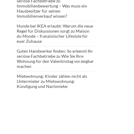
seriöse Fachbetriebe
zu
Immobilienbewertung – Was muss ein
Hausbesitzer für seinen
Immobilienverkauf wissen?
Hunde bei IKEA erlaubt: Warum die neue
Regel für Diskussionen sorgt
zu
Maison
du Monde – französischer Lifestyle für
euer Zuhause
Guten Handwerker finden: So erkennt Ihr
seriöse Fachbetriebe
zu
Wie Sie Ihre
Wohnung für den Valentinstag vorzeigbar
machen
Mietwohnung: Kinder zählen nicht als
Untermieter
zu
Mietswohnung:
Kündigung und Nachmieter