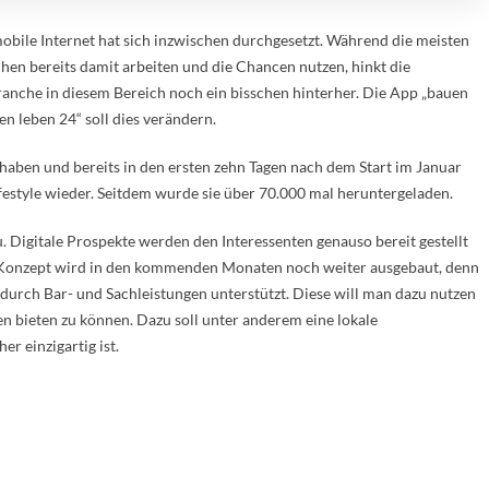
obile Internet hat sich inzwischen durchgesetzt. Während die meisten
hen bereits damit arbeiten und die Chancen nutzen, hinkt die
anche in diesem Bereich noch ein bisschen hinterher. Die App „bauen
n leben 24“ soll dies verändern.
u haben und bereits in den ersten zehn Tagen nach dem Start im Januar
ifestyle wieder. Seitdem wurde sie über 70.000 mal heruntergeladen.
 Digitale Prospekte werden den Interessenten genauso bereit gestellt
 Konzept wird in den kommenden Monaten noch weiter ausgebaut, denn
urch Bar- und Sachleistungen unterstützt. Diese will man dazu nutzen
 bieten zu können. Dazu soll unter anderem eine lokale
er einzigartig ist.