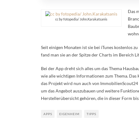
Das m
Branc
cc by fotopedia/ John.Karakatsanis
Baubr
wohne
Seit einigen Monaten ist sie bei iTunes kostenlos z
fand man sie an der Spitze der Charts im Bereich L
Bei der App dreht sich alles um das Thema Hausbau.
wie alle wichtigen Informationen zum Thema. Das
das Projekt wird nun auch von ImmobilienScout24 d
um das Angebot auszubauen und weitere Funktionen
Herstellerübersicht gehören, die in dieser Form bish
APPS
EIGENHEIM
TIPPS