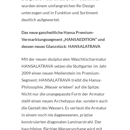
wurden einem umfangreichen Re-Design
unterzogen und in Funktion und Sortiment
deutlich aufgewertet.
Das neue ganzheitliche Hansa Premium-
Vermarktungssegment „HANSAEDITION“ und
dessen neues Glanzstück: HANSALATRAVA
Mit der neuen skulpturalen Waschtischarmatur
HANSALATRAVA setzen die Stuttgarter im Jahr
2009 einen neuen Meilenstein im Premium-
Segment. HANSALATRAVA treibt die Hansa-
Philosophie „Wasser erleben“ auf die Spitze:
Nicht nur die unangepasste Form der Armatur
stellt einen neuen Archetypus dar, sondern auch
die Gestalt des Wassers. Es verlässt die Armatur
in einem noch nie dagewesenen, präzise
konstruierten diagonalen Laminarstrahl. Der
hauchfeine, flächige Wasservorhang wird mit