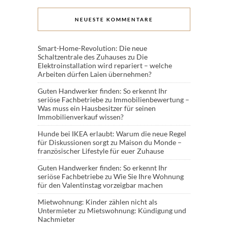
NEUESTE KOMMENTARE
Smart-Home-Revolution: Die neue
Schaltzentrale des Zuhauses
zu
Die
Elektroinstallation wird repariert – welche
Arbeiten dürfen Laien übernehmen?
Guten Handwerker finden: So erkennt Ihr
seriöse Fachbetriebe
zu
Immobilienbewertung –
Was muss ein Hausbesitzer für seinen
Immobilienverkauf wissen?
Hunde bei IKEA erlaubt: Warum die neue Regel
für Diskussionen sorgt
zu
Maison du Monde –
französischer Lifestyle für euer Zuhause
Guten Handwerker finden: So erkennt Ihr
seriöse Fachbetriebe
zu
Wie Sie Ihre Wohnung
für den Valentinstag vorzeigbar machen
Mietwohnung: Kinder zählen nicht als
Untermieter
zu
Mietswohnung: Kündigung und
Nachmieter