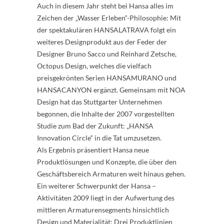
Auch in diesem Jahr steht bei Hansa alles im
Zeichen der „Wasser Erleben“-Philosophie: Mit
der spektakulären HANSALATRAVA folgt ein
weiteres Designprodukt aus der Feder der
Designer Bruno Sacco und Reinhard Zetsche,
Octopus Design, welches die vielfach
preisgekrönten Serien HANSAMURANO und
HANSACANYON ergänzt. Gemeinsam mit NOA
Design hat das Stuttgarter Unternehmen
begonnen, die Inhalte der 2007 vorgestellten
Studie zum Bad der Zukunft: „HANSA
Innovation Circle“ in die Tat umzusetzen.
Als Ergebnis präsentiert Hansa neue
Produktlösungen und Konzepte, die über den
Geschäftsbereich Armaturen weit hinaus gehen.
Ein weiterer Schwerpunkt der Hansa –
Aktivitäten 2009 liegt in der Aufwertung des
mittleren Armaturensegments hinsichtlich
Design und Materialität: Drei Produktlinien