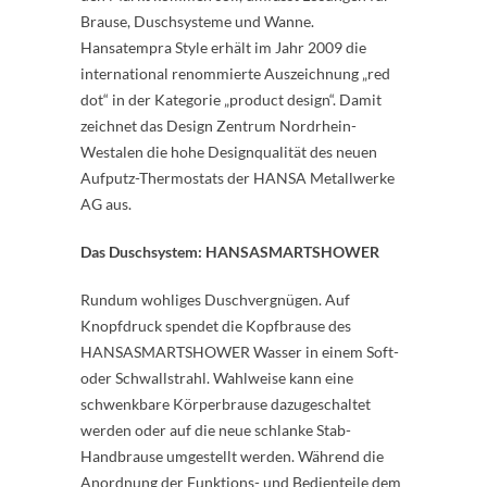
Brause, Duschsysteme und Wanne.
Hansatempra Style erhält im Jahr 2009 die
international renommierte Auszeichnung „red
dot“ in der Kategorie „product design“. Damit
zeichnet das Design Zentrum Nordrhein-
Westalen die hohe Designqualität des neuen
Aufputz-Thermostats der HANSA Metallwerke
AG aus.
Das Duschsystem: HANSASMARTSHOWER
Rundum wohliges Duschvergnügen. Auf
Knopfdruck spendet die Kopfbrause des
HANSASMARTSHOWER Wasser in einem Soft-
oder Schwallstrahl. Wahlweise kann eine
schwenkbare Körperbrause dazugeschaltet
werden oder auf die neue schlanke Stab-
Handbrause umgestellt werden. Während die
Anordnung der Funktions- und Bedienteile dem