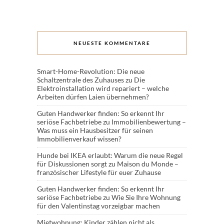
NEUESTE KOMMENTARE
Smart-Home-Revolution: Die neue
Schaltzentrale des Zuhauses
zu
Die
Elektroinstallation wird repariert – welche
Arbeiten dürfen Laien übernehmen?
Guten Handwerker finden: So erkennt Ihr
seriöse Fachbetriebe
zu
Immobilienbewertung –
Was muss ein Hausbesitzer für seinen
Immobilienverkauf wissen?
Hunde bei IKEA erlaubt: Warum die neue Regel
für Diskussionen sorgt
zu
Maison du Monde –
französischer Lifestyle für euer Zuhause
Guten Handwerker finden: So erkennt Ihr
seriöse Fachbetriebe
zu
Wie Sie Ihre Wohnung
für den Valentinstag vorzeigbar machen
Mietwohnung: Kinder zählen nicht als