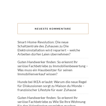
NEUESTE KOMMENTARE
Smart-Home-Revolution: Die neue
Schaltzentrale des Zuhauses
zu
Die
Elektroinstallation wird repariert – welche
Arbeiten dürfen Laien übernehmen?
Guten Handwerker finden: So erkennt Ihr
seriöse Fachbetriebe
zu
Immobilienbewertung –
Was muss ein Hausbesitzer für seinen
Immobilienverkauf wissen?
Hunde bei IKEA erlaubt: Warum die neue Regel
für Diskussionen sorgt
zu
Maison du Monde –
französischer Lifestyle für euer Zuhause
Guten Handwerker finden: So erkennt Ihr
seriöse Fachbetriebe
zu
Wie Sie Ihre Wohnung
für den Valentinstag vorzeigbar machen