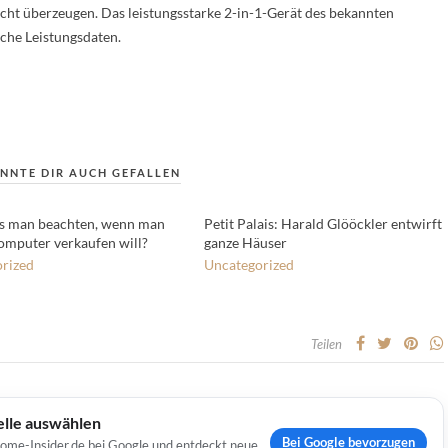
cht überzeugen. Das leistungsstarke 2-in-1-Gerät des bekannten
liche Leistungsdaten.
NNTE DIR AUCH GEFALLEN
s man beachten, wenn man
Petit Palais: Harald Glööckler entwirft
omputer verkaufen will?
ganze Häuser
rized
Uncategorized
Teilen
elle auswählen
Bei Google bevorzugen
Home-Insider.de bei Google und entdeckt neue