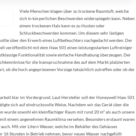
Viele Menschen klagen über zu trockene Raumluft, welche
sich in körperlichen Beschwerden widerspiegeln kann. Neben
einem trockenen Hals kann es zu Husten oder
Schluckbeschwerden kommen. Um diesem sehr lästigen
 sollte über den Erwerb eines Luftbefeuchters nachgedacht werden. Der
l veröffentlicht mit dem Haw 501 einen leistungsstarken Luftreiniger
stklassige Funktionalität sowie einfache Handhabung überzeugen. Der
Fachkenntnisse für die Inanspruchnahme des auf dem Markt platzierten
ärt, ob die hoch angepriesenen Vorzüge tatsächlich zutreffen oder ob der
barkeit klar im Vordergrund. Laut Hersteller soll der Honeywell Haw 501
igte sich auf eindrucksvolle Weise. Nachdem wir das Gerät über die
en wurde sowohl ein kleinflächiger Raum mit rund 20 m² als auch unsere
m² mit einem angenehmen Raumklima versehen. Besonders erstaunt waren
auch. Mit vier Litern Wasser, welche im Behälter des Gehäuses
ber 16 Stunden in Betrieb nehmen, bevor neues Wasser nachgefüllt