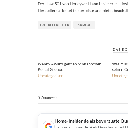
Der Haw 501 von Honeywell kann in vielerlei Hinsi
Herstellers arbeitet flüsterleiste und bietet beacht
LUFTBEFEUCHTER
RAUMLUFT
DAS KÖ
Webby Award geht an Schnäppchen-
Was mus
Portal Groupon
seinen C
Uncategorized
Uncatego
0 Comments
Home-Insider.de als bevorzugte Qu
Euch gefällt unser Artikel? Dann bevorzugt 