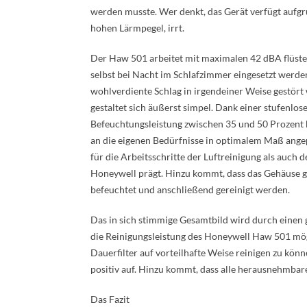
werden musste. Wer denkt, das Gerät verfügt aufgr
hohen Lärmpegel, irrt.
Der Haw 501 arbeitet mit maximalen 42 dBA flüste
selbst bei Nacht im Schlafzimmer eingesetzt werde
wohlverdiente Schlag in irgendeiner Weise gestör
gestaltet sich äußerst simpel. Dank einer stufenlo
Befeuchtungsleistung zwischen 35 und 50 Prozent 
an die eigenen Bedürfnisse in optimalem Maß ang
für die Arbeitsschritte der Luftreinigung als auch 
Honeywell prägt. Hinzu kommt, dass das Gehäuse gle
befeuchtet und anschließend gereinigt werden.
Das in sich stimmige Gesamtbild wird durch einen
die Reinigungsleistung des Honeywell Haw 501 mögl
Dauerfilter auf vorteilhafte Weise reinigen zu kön
positiv auf. Hinzu kommt, dass alle herausnehmb
Das Fazit