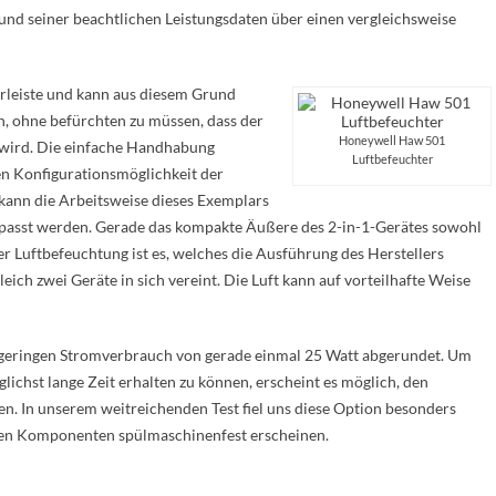
und seiner beachtlichen Leistungsdaten über einen vergleichsweise
rleiste und kann aus diesem Grund
n, ohne befürchten zu müssen, dass der
Honeywell Haw 501
t wird. Die einfache Handhabung
Luftbefeuchter
sen Konfigurationsmöglichkeit der
kann die Arbeitsweise dieses Exemplars
epasst werden. Gerade das kompakte Äußere des 2-in-1-Gerätes sowohl
der Luftbefeuchtung ist es, welches die Ausführung des Herstellers
ich zwei Geräte in sich vereint. Die Luft kann auf vorteilhafte Weise
 geringen Stromverbrauch von gerade einmal 25 Watt abgerundet. Um
ichst lange Zeit erhalten zu können, erscheint es möglich, den
nen. In unserem weitreichenden Test fiel uns diese Option besonders
aren Komponenten spülmaschinenfest erscheinen.