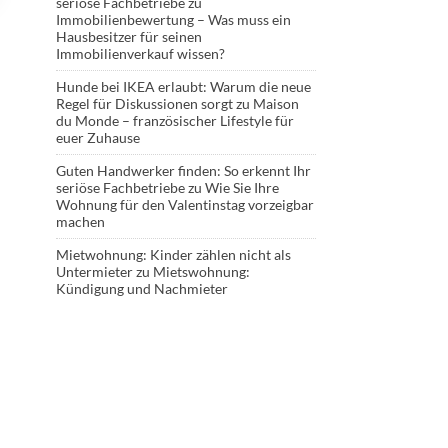
seriöse Fachbetriebe
zu
Immobilienbewertung – Was muss ein
Hausbesitzer für seinen
Immobilienverkauf wissen?
Hunde bei IKEA erlaubt: Warum die neue
Regel für Diskussionen sorgt
zu
Maison
du Monde – französischer Lifestyle für
euer Zuhause
Guten Handwerker finden: So erkennt Ihr
seriöse Fachbetriebe
zu
Wie Sie Ihre
Wohnung für den Valentinstag vorzeigbar
machen
Mietwohnung: Kinder zählen nicht als
Untermieter
zu
Mietswohnung:
Kündigung und Nachmieter