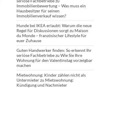
seriöse Fachbetriebe
zu
Immobilienbewertung – Was muss ein
Hausbesitzer für seinen
Immobilienverkauf wissen?
Hunde bei IKEA erlaubt: Warum die neue
Regel für Diskussionen sorgt
zu
Maison
du Monde – französischer Lifestyle für
euer Zuhause
Guten Handwerker finden: So erkennt Ihr
seriöse Fachbetriebe
zu
Wie Sie Ihre
Wohnung für den Valentinstag vorzeigbar
machen
Mietwohnung: Kinder zählen nicht als
Untermieter
zu
Mietswohnung:
Kündigung und Nachmieter