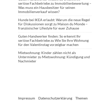
seriöse Fachbetriebe
zu
Immobilienbewertung –
Was muss ein Hausbesitzer für seinen
Immobilienverkauf wissen?
Hunde bei IKEA erlaubt: Warum die neue Regel
für Diskussionen sorgt
zu
Maison du Monde –
französischer Lifestyle für euer Zuhause
Guten Handwerker finden: So erkennt Ihr
seriöse Fachbetriebe
zu
Wie Sie Ihre Wohnung
für den Valentinstag vorzeigbar machen
Mietwohnung: Kinder zählen nicht als
Untermieter
zu
Mietswohnung: Kündigung und
Nachmieter
Impressum
Datenschutzerklärung
Themen