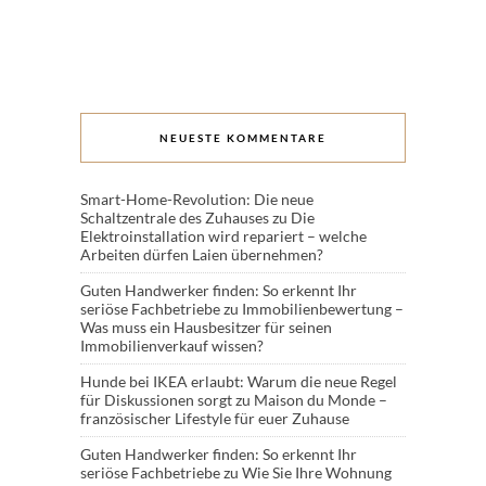
NEUESTE KOMMENTARE
Smart-Home-Revolution: Die neue
Schaltzentrale des Zuhauses
zu
Die
Elektroinstallation wird repariert – welche
Arbeiten dürfen Laien übernehmen?
Guten Handwerker finden: So erkennt Ihr
seriöse Fachbetriebe
zu
Immobilienbewertung –
Was muss ein Hausbesitzer für seinen
Immobilienverkauf wissen?
Hunde bei IKEA erlaubt: Warum die neue Regel
für Diskussionen sorgt
zu
Maison du Monde –
französischer Lifestyle für euer Zuhause
Guten Handwerker finden: So erkennt Ihr
seriöse Fachbetriebe
zu
Wie Sie Ihre Wohnung