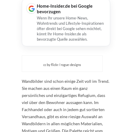
Home-Insider.de bei Google
bevorzugen
Wenn Ihr unsere Home-News,
Wohntrends und Lifestyle-Inspirationen
öfter direkt bei Google sehen möchtet,
könnt Ihr Home-Insider.de als
bevorzugte Quelle auswählen.
cc by flickr / rogue-designs
Wandbilder sind schon einige Zeit voll im Trend.
Sie machen aus einen Raum ein ganz
persönliches und einzigartiges Refugium, dass
viel über den Bewohner aussagen kann. Im
Fachhandel oder auch in jedem gut sortierten
Versandhaus, gibt es eine riesige Auswahl an
Wandbildern in allen möglichen Materialien,
Motiven und Größen. Die Palette reicht vom