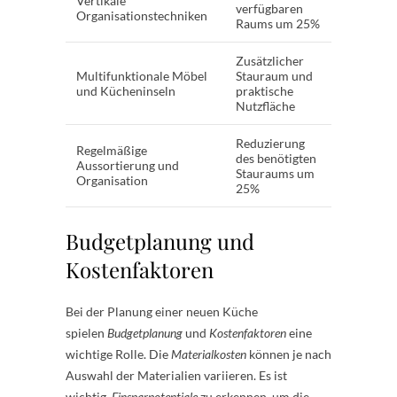
Vertikale
verfügbaren
Organisationstechniken
Raums um 25%
Zusätzlicher
Multifunktionale Möbel
Stauraum und
und Kücheninseln
praktische
Nutzfläche
Reduzierung
Regelmäßige
des benötigten
Aussortierung und
Stauraums um
Organisation
25%
Budgetplanung und
Kostenfaktoren
Bei der Planung einer neuen Küche
spielen
Budgetplanung
und
Kostenfaktoren
eine
wichtige Rolle. Die
Materialkosten
können je nach
Auswahl der Materialien variieren. Es ist
wichtig,
Einsparpotentiale
zu erkennen, um die