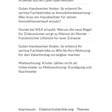
Arbeiten dürfen Laien übernehmen?
Guten Handwerker finden: So erkennt Ihr
seriöse Fachbetriebe
zu
Immobilienbewertung –
Was muss ein Hausbesitzer für seinen
Immobilienverkauf wissen?
Hunde bei IKEA erlaubt: Warum die neue Regel
für Diskussionen sorgt
zu
Maison du Monde –
französischer Lifestyle für euer Zuhause
Guten Handwerker finden: So erkennt Ihr
seriöse Fachbetriebe
zu
Wie Sie Ihre Wohnung
für den Valentinstag vorzeigbar machen
Mietwohnung: Kinder zählen nicht als
Untermieter
zu
Mietswohnung: Kündigung und
Nachmieter
Impressum
Datenschutzerklärung
Themen