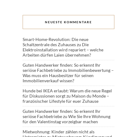
NEUESTE KOMMENTARE
Smart-Home-Revolution: Die neue
Schaltzentrale des Zuhauses
zu
Die
Elektroinstallation wird repariert – welche
Arbeiten dürfen Laien übernehmen?
Guten Handwerker finden: So erkennt Ihr
seriöse Fachbetriebe
zu
Immobilienbewertung –
Was muss ein Hausbesitzer für seinen
Immobilienverkauf wissen?
Hunde bei IKEA erlaubt: Warum die neue Regel
für Diskussionen sorgt
zu
Maison du Monde –
französischer Lifestyle für euer Zuhause
Guten Handwerker finden: So erkennt Ihr
seriöse Fachbetriebe
zu
Wie Sie Ihre Wohnung
für den Valentinstag vorzeigbar machen
Mietwohnung: Kinder zählen nicht als
Untermieter
zu
Mietswohnung: Kündigung und