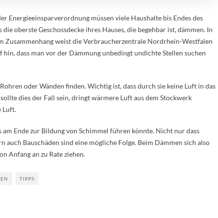
der Energieeinsparverordnung müssen viele Haushalte bis Endes des
s die oberste Geschossdecke ihres Hauses, die begehbar ist, dämmen. In
m Zusammenhang weist die Verbraucherzentrale Nordrhein-Westfalen
f hin, dass man vor der Dämmung unbedingt undichte Stellen suchen
ohren oder Wänden finden. Wichtig ist, dass durch sie keine Luft in das
ollte dies der Fall sein, dringt wärmere Luft aus dem Stockwerk
 Luft.
s am Ende zur Bildung von Schimmel führen könnte. Nicht nur dass
rn auch Bauschäden sind eine mögliche Folge. Beim Dämmen sich also
on Anfang an zu Rate ziehen.
TEN
TIPPS