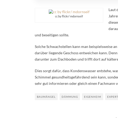
Laut 
Jahre
cc by flickr/ mdornseif
diese
darau
und beseitigen sollte.
Solche Schwachstellen kann man beispielsweise an R
darüber liegende Geschoss entweichen kann. Denn s
darunter zum Dachboden und trifft dort auf kältere
Dies sorgt dafür, dass Kondenswasser entstehe, wa
Schimmel gesundheitsgefährdend sein kann, sonde
sehr gut informieren oder gleich einen Fachmann v
BAUMÄNGEL
DÄMMUNG
EIGENHEIM
EXPER