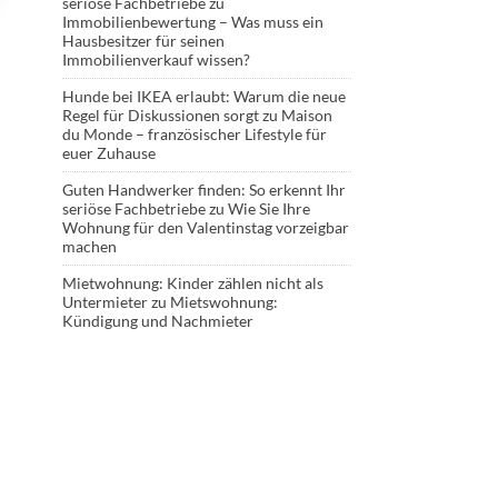
seriöse Fachbetriebe
zu
Immobilienbewertung – Was muss ein
Hausbesitzer für seinen
Immobilienverkauf wissen?
Hunde bei IKEA erlaubt: Warum die neue
Regel für Diskussionen sorgt
zu
Maison
du Monde – französischer Lifestyle für
euer Zuhause
Guten Handwerker finden: So erkennt Ihr
seriöse Fachbetriebe
zu
Wie Sie Ihre
Wohnung für den Valentinstag vorzeigbar
machen
Mietwohnung: Kinder zählen nicht als
Untermieter
zu
Mietswohnung:
Kündigung und Nachmieter