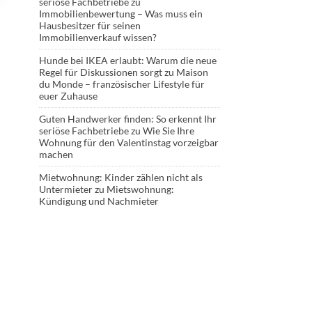
seriöse Fachbetriebe
zu
Immobilienbewertung – Was muss ein
Hausbesitzer für seinen
Immobilienverkauf wissen?
Hunde bei IKEA erlaubt: Warum die neue
Regel für Diskussionen sorgt
zu
Maison
du Monde – französischer Lifestyle für
euer Zuhause
Guten Handwerker finden: So erkennt Ihr
seriöse Fachbetriebe
zu
Wie Sie Ihre
Wohnung für den Valentinstag vorzeigbar
machen
Mietwohnung: Kinder zählen nicht als
Untermieter
zu
Mietswohnung:
Kündigung und Nachmieter