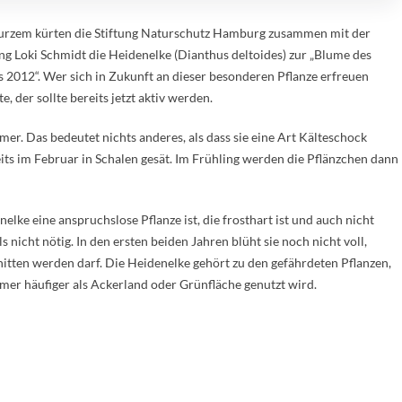
urzem kürten die Stiftung Naturschutz Hamburg zusammen mit der
ung Loki Schmidt die Heidenelke (Dianthus deltoides) zur „Blume des
s 2012“. Wer sich in Zukunft an dieser besonderen Pflanze erfreuen
, der sollte bereits jetzt aktiv werden.
mer. Das bedeutet nichts anderes, als dass sie eine Art Kälteschock
its im Februar in Schalen gesät. Im Frühling werden die Pflänzchen dann
elke eine anspruchslose Pflanze ist, die frosthart ist und auch nicht
 nicht nötig. In den ersten beiden Jahren blüht sie noch nicht voll,
hnitten werden darf. Die Heidenelke gehört zu den gefährdeten Pflanzen,
mmer häufiger als Ackerland oder Grünfläche genutzt wird.