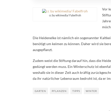
Vor k
Stift
cc by wikimedia/ Fabelfroh
Jahre
möchte
Die Heidenelke ist nämlich ein sogenannter Kaltkei
benötigt um keimen zu können. Daher wird sie bere
ausgepflanzt.
Zudem weist die Stiftung darauf hin, dass die Heiden
gedüngt werden muss. Ein Winterschutz ist ebenfalls
weshalb sie in dieser Zeit auch kräftig zurückgesc
da ihr natürlicher Lebensraum bedroht ist, da er i
GARTEN
PFLANZEN
TIPPS
WINTER