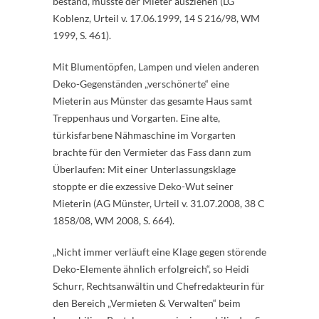
bestand, musste der Mieter ausziehen (LG
Koblenz, Urteil v. 17.06.1999, 14 S 216/98, WM
1999, S. 461).
Mit Blumentöpfen, Lampen und vielen anderen
Deko-Gegenständen „verschönerte“ eine
Mieterin aus Münster das gesamte Haus samt
Treppenhaus und Vorgarten. Eine alte,
türkisfarbene Nähmaschine im Vorgarten
brachte für den Vermieter das Fass dann zum
Überlaufen: Mit einer Unterlassungsklage
stoppte er die exzessive Deko-Wut seiner
Mieterin (AG Münster, Urteil v. 31.07.2008, 38 C
1858/08, WM 2008, S. 664).
„Nicht immer verläuft eine Klage gegen störende
Deko-Elemente ähnlich erfolgreich“, so Heidi
Schurr, Rechtsanwältin und Chefredakteurin für
den Bereich „Vermieten & Verwalten“ beim