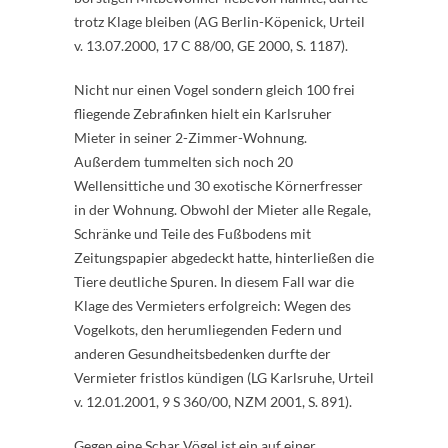
trotz Klage bleiben (AG Berlin-Köpenick, Urteil
v. 13.07.2000, 17 C 88/00, GE 2000, S. 1187).
Nicht nur einen Vogel sondern gleich 100 frei
fliegende Zebrafinken hielt ein Karlsruher
Mieter in seiner 2-Zimmer-Wohnung.
Außerdem tummelten sich noch 20
Wellensittiche und 30 exotische Körnerfresser
in der Wohnung. Obwohl der Mieter alle Regale,
Schränke und Teile des Fußbodens mit
Zeitungspapier abgedeckt hatte, hinterließen die
Tiere deutliche Spuren. In diesem Fall war die
Klage des Vermieters erfolgreich: Wegen des
Vogelkots, den herumliegenden Federn und
anderen Gesundheitsbedenken durfte der
Vermieter fristlos kündigen (LG Karlsruhe, Urteil
v. 12.01.2001, 9 S 360/00, NZM 2001, S. 891).
Gegen eine Schar Vögel ist ein auf einer