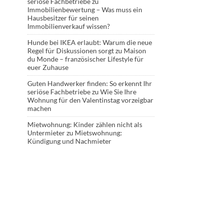
seriöse Fachbetriebe
zu
Immobilienbewertung – Was muss ein
Hausbesitzer für seinen
Immobilienverkauf wissen?
Hunde bei IKEA erlaubt: Warum die neue
Regel für Diskussionen sorgt
zu
Maison
du Monde – französischer Lifestyle für
euer Zuhause
Guten Handwerker finden: So erkennt Ihr
seriöse Fachbetriebe
zu
Wie Sie Ihre
Wohnung für den Valentinstag vorzeigbar
machen
Mietwohnung: Kinder zählen nicht als
Untermieter
zu
Mietswohnung:
Kündigung und Nachmieter