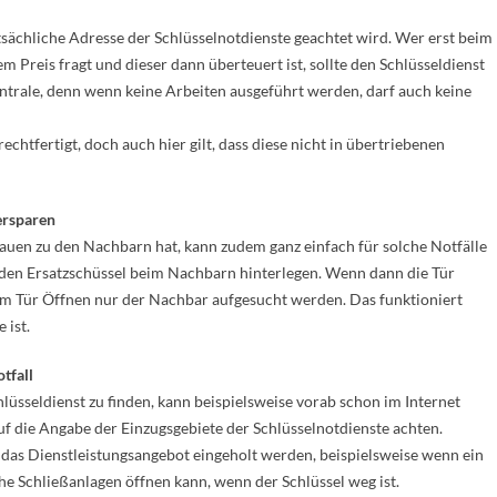
tsächliche Adresse der Schlüsselnotdienste geachtet wird. Wer erst beim
m Preis fragt und dieser dann überteuert ist, sollte den Schlüsseldienst
ntrale, denn wenn keine Arbeiten ausgeführt werden, darf auch keine
chtfertigt, doch auch hier gilt, dass diese nicht in übertriebenen
 ersparen
auen zu den Nachbarn hat, kann zudem ganz einfach für solche Notfälle
den Ersatzschüssel beim Nachbarn hinterlegen. Wenn dann die Tür
um Tür Öffnen nur der Nachbar aufgesucht werden. Das funktioniert
 ist.
tfall
hlüsseldienst zu finden, kann beispielsweise vorab schon im Internet
uf die Angabe der Einzugsgebiete der Schlüsselnotdienste achten.
das Dienstleistungsangebot eingeholt werden, beispielsweise wenn ein
che Schließanlagen öffnen kann, wenn der Schlüssel weg ist.