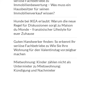
seriöse Fachbetriebe
zu
Immobilienbewertung – Was muss ein
Hausbesitzer für seinen
Immobilienverkauf wissen?
Hunde bei IKEA erlaubt: Warum die neue
Regel für Diskussionen sorgt
zu
Maison
du Monde – französischer Lifestyle für
euer Zuhause
Guten Handwerker finden: So erkennt Ihr
seriöse Fachbetriebe
zu
Wie Sie Ihre
Wohnung für den Valentinstag vorzeigbar
machen
Mietwohnung: Kinder zählen nicht als
Untermieter
zu
Mietswohnung:
Kündigung und Nachmieter