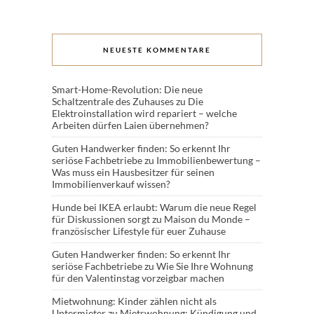
NEUESTE KOMMENTARE
Smart-Home-Revolution: Die neue
Schaltzentrale des Zuhauses
zu
Die
Elektroinstallation wird repariert – welche
Arbeiten dürfen Laien übernehmen?
Guten Handwerker finden: So erkennt Ihr
seriöse Fachbetriebe
zu
Immobilienbewertung –
Was muss ein Hausbesitzer für seinen
Immobilienverkauf wissen?
Hunde bei IKEA erlaubt: Warum die neue Regel
für Diskussionen sorgt
zu
Maison du Monde –
französischer Lifestyle für euer Zuhause
Guten Handwerker finden: So erkennt Ihr
seriöse Fachbetriebe
zu
Wie Sie Ihre Wohnung
für den Valentinstag vorzeigbar machen
Mietwohnung: Kinder zählen nicht als
Untermieter
zu
Mietswohnung: Kündigung und