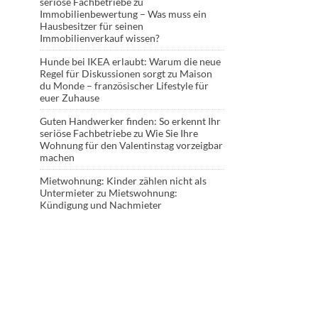
seriöse Fachbetriebe
zu
Immobilienbewertung – Was muss ein
Hausbesitzer für seinen
Immobilienverkauf wissen?
Hunde bei IKEA erlaubt: Warum die neue
Regel für Diskussionen sorgt
zu
Maison
du Monde – französischer Lifestyle für
euer Zuhause
Guten Handwerker finden: So erkennt Ihr
seriöse Fachbetriebe
zu
Wie Sie Ihre
Wohnung für den Valentinstag vorzeigbar
machen
Mietwohnung: Kinder zählen nicht als
Untermieter
zu
Mietswohnung:
Kündigung und Nachmieter