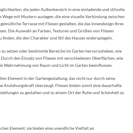
glichkeiten, die jeden Außenbereich in eine einladende und stilvolle
e Wege mit Mustern auslegen, die eine visuelle Verbindung zwischen
emütliche Terrasse mit Fliesen gestalten, die das Innendesign Ihres
sen. Die Auswahl an Farben, Texturen und Größen von Fliesen
u finden, die den Charakter und Stil des Hauses widerspiegeln.
 zu setzen oder bestimmte Bereiche im Garten hervorzuheben, wie
urch den Einsatz von Fliesen mit verschiedenen Oberflächen, wie
m die Wahrnehmung von Raum und Licht im Garten beeinflussen.
llen Element in der Gartengestaltung, das nicht nur durch seine
he Anziehungskraft überzeugt. Fliesen bieten somit eine dauerhafte
tellungen zu gestalten und zu einem Ort der Ruhe und Schönheit zu
sches Element; sie bieten eine unendliche Vielfalt an