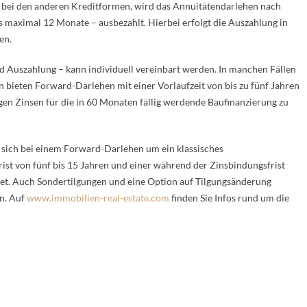
s bei den anderen Kreditformen, wird das Annuitätendarlehen nach
 es maximal 12 Monate – ausbezahlt. Hierbei erfolgt die Auszahlung in
en.
d Auszahlung – kann individuell vereinbart werden. In manchen Fällen
n bieten Forward-Darlehen mit einer Vorlaufzeit von bis zu fünf Jahren
tigen Zinsen für die in 60 Monaten fällig werdende Baufinanzierung zu
s sich bei einem Forward-Darlehen um ein klassisches
rist von fünf bis 15 Jahren und einer während der Zinsbindungsfrist
tet. Auch Sondertilgungen und eine Option auf Tilgungsänderung
n. Auf
www.immobilien-real-estate.com
finden Sie Infos rund um die