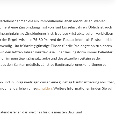
arlehensnehmer, die ein Immobiliendarlehen abschließen, wählen
umeist eine Zinsbindungsfrist von fünf bis zehn Jahren. Üblich ist auch
ine zehnjährige Zinsbindungsfrist. Ist diese Frist abgelaufen, verbleiben
n der Regel zwischen 75-80 Prozent des Baudarlehens als Restschuld. In
twendig. Um frühzeitig günstige Zinsen für die Prolongation zu sichern,
 in den letzten Jahren wurde diese Finanzierungsform immer beliebter
ch im günstigen Zinssatz, aufgrund des aktuellen Leitzinses der
t es den Banken möglich, günstige Baufinanzierungskonditionen zu
n und in Folge niedriger Zinsen eine günstige Baufinanzierung abrufbar,
mmobiliendarlehen umzu
schulden
. Weitere Informationen finden Sie auf
tätendarlehen dar, welches für die meisten Bau- und