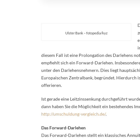
D
z
Ulster Bank – fotopedia/kyz
e
i
diesem Fall ist eine Prolongation des Darlehens no
empfiehlt sich ein Forward-Darlehen. Insbesondere
unter den Darlehensnehmern. Dies liegt hauptsächli
Europaischen Zentralbank, begründet. Hierdurch is
offerieren.
Ist gerade eine Leitzinssenkung durchgeführt wurde
dann haben Sie die Möglichkeit ein bestehendes I
http://umschuldung-vergleich.de/
.
Das Forward-Darlehen
Das Forward-Darlehen stellt ein klassisches Annui