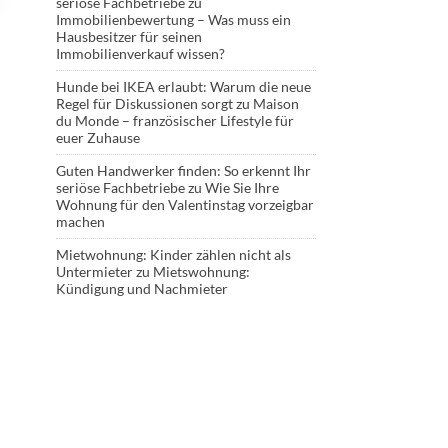
seriöse Fachbetriebe
zu
Immobilienbewertung – Was muss ein
Hausbesitzer für seinen
Immobilienverkauf wissen?
Hunde bei IKEA erlaubt: Warum die neue
Regel für Diskussionen sorgt
zu
Maison
du Monde – französischer Lifestyle für
euer Zuhause
Guten Handwerker finden: So erkennt Ihr
seriöse Fachbetriebe
zu
Wie Sie Ihre
Wohnung für den Valentinstag vorzeigbar
machen
Mietwohnung: Kinder zählen nicht als
Untermieter
zu
Mietswohnung:
Kündigung und Nachmieter