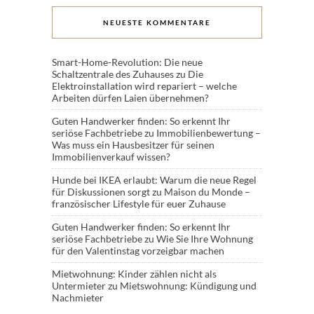
NEUESTE KOMMENTARE
Smart-Home-Revolution: Die neue
Schaltzentrale des Zuhauses
zu
Die
Elektroinstallation wird repariert – welche
Arbeiten dürfen Laien übernehmen?
Guten Handwerker finden: So erkennt Ihr
seriöse Fachbetriebe
zu
Immobilienbewertung –
Was muss ein Hausbesitzer für seinen
Immobilienverkauf wissen?
Hunde bei IKEA erlaubt: Warum die neue Regel
für Diskussionen sorgt
zu
Maison du Monde –
französischer Lifestyle für euer Zuhause
Guten Handwerker finden: So erkennt Ihr
seriöse Fachbetriebe
zu
Wie Sie Ihre Wohnung
für den Valentinstag vorzeigbar machen
Mietwohnung: Kinder zählen nicht als
Untermieter
zu
Mietswohnung: Kündigung und
Nachmieter