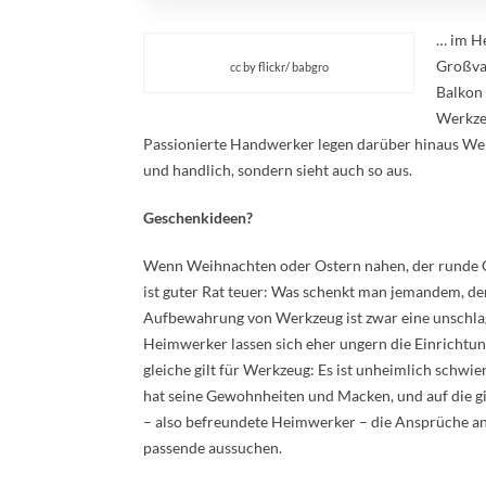
… im He
Großvat
cc by flickr/ babgro
Balkon 
Werkzeu
Passionierte Handwerker legen darüber hinaus Wert
und handlich, sondern sieht auch so aus.
Geschenkideen?
Wenn Weihnachten oder Ostern nahen, der runde G
ist guter Rat teuer: Was schenkt man jemandem, der
Aufbewahrung von Werkzeug ist zwar eine unschlag
Heimwerker lassen sich eher ungern die Einrichtung
gleiche gilt für Werkzeug: Es ist unheimlich schwie
hat seine Gewohnheiten und Macken, und auf die g
– also befreundete Heimwerker – die Ansprüche a
passende aussuchen.