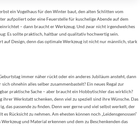
rbst ein Vogelhaus für den Winter baut, den alten Schlitten vom
er aufpoliert oder eine Feuerstelle für kuschelige Abende auf dem
einrichtet – dann braucht er Werkzeug. Und zwar nicht irgendwelches
g: Es sollte praktisch, haltbar und qualitativ hochwertig sein.
 auf Design, denn das optimale Werkzeug ist nicht nur männlich, stark
eburtstag immer näher rückt oder ein anderes Jubiläum ansteht, dann
 sich ohnehin alles selber zusammenbastelt? Ein neues Regal zur
bar praktische Sache – aber braucht ein Hobbytischler das wirklich?
 ihrer Werkstatt schenken, denn viel zu speziell sind ihre Wünsche. Das
rig, das passende zu finden. Denn wer gerne und viel selbst werkelt, der
ilt es Rücksicht zu nehmen. Am ehesten können noch „Leidensgenossen“
n Werkzeug und Material erkennen und dem zu Beschenkenden das