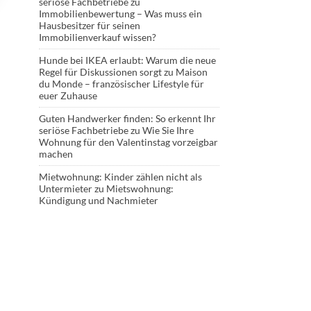
seriöse Fachbetriebe
zu
Immobilienbewertung – Was muss ein
Hausbesitzer für seinen
Immobilienverkauf wissen?
Hunde bei IKEA erlaubt: Warum die neue
Regel für Diskussionen sorgt
zu
Maison
du Monde – französischer Lifestyle für
euer Zuhause
Guten Handwerker finden: So erkennt Ihr
seriöse Fachbetriebe
zu
Wie Sie Ihre
Wohnung für den Valentinstag vorzeigbar
machen
Mietwohnung: Kinder zählen nicht als
Untermieter
zu
Mietswohnung:
Kündigung und Nachmieter