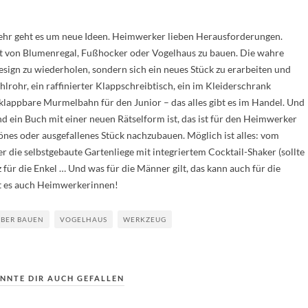
mehr geht es um neue Ideen. Heimwerker lieben Herausforderungen.
Art von Blumenregal, Fußhocker oder Vogelhaus zu bauen. Die wahre
esign zu wiederholen, sondern sich ein neues Stück zu erarbeiten und
hlrohr, ein raffinierter Klappschreibtisch, ein im Kleiderschrank
appbare Murmelbahn für den Junior – das alles gibt es im Handel. Und
d ein Buch mit einer neuen Rätselform ist, das ist für den Heimwerker
önes oder ausgefallenes Stück nachzubauen. Möglich ist alles: vom
 die selbstgebaute Gartenliege mit integriertem Cocktail-Shaker (sollte
 für die Enkel … Und was für die Männer gilt, das kann auch für die
bt es auch Heimwerkerinnen!
LBER BAUEN
VOGELHAUS
WERKZEUG
NNTE DIR AUCH GEFALLEN