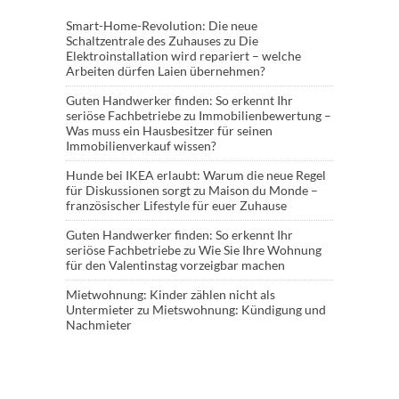
Smart-Home-Revolution: Die neue
Schaltzentrale des Zuhauses
zu
Die
Elektroinstallation wird repariert – welche
Arbeiten dürfen Laien übernehmen?
Guten Handwerker finden: So erkennt Ihr
seriöse Fachbetriebe
zu
Immobilienbewertung –
Was muss ein Hausbesitzer für seinen
Immobilienverkauf wissen?
Hunde bei IKEA erlaubt: Warum die neue Regel
für Diskussionen sorgt
zu
Maison du Monde –
französischer Lifestyle für euer Zuhause
Guten Handwerker finden: So erkennt Ihr
seriöse Fachbetriebe
zu
Wie Sie Ihre Wohnung
für den Valentinstag vorzeigbar machen
Mietwohnung: Kinder zählen nicht als
Untermieter
zu
Mietswohnung: Kündigung und
Nachmieter