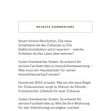
NEUESTE KOMMENTARE
Smart-Home-Revolution: Die neue
Schaltzentrale des Zuhauses
zu
Die
Elektroinstallation wird repariert – welche
Arbeiten dürfen Laien übernehmen?
Guten Handwerker finden: So erkennt Ihr
seriöse Fachbetriebe
zu
Immobilienbewertung –
Was muss ein Hausbesitzer für seinen
Immobilienverkauf wissen?
Hunde bei IKEA erlaubt: Warum die neue Regel
für Diskussionen sorgt
zu
Maison du Monde –
französischer Lifestyle für euer Zuhause
Guten Handwerker finden: So erkennt Ihr
seriöse Fachbetriebe
zu
Wie Sie Ihre Wohnung
für den Valentinstag vorzeigbar machen