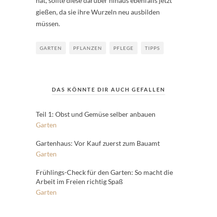
hat, sollte diese darüber hinaus ebenfalls jetzt
gießen, da sie ihre Wurzeln neu ausbilden
müssen.
GARTEN
PFLANZEN
PFLEGE
TIPPS
DAS KÖNNTE DIR AUCH GEFALLEN
Teil 1: Obst und Gemüse selber anbauen
Garten
Gartenhaus: Vor Kauf zuerst zum Bauamt
Garten
Frühlings-Check für den Garten: So macht die
Arbeit im Freien richtig Spaß
Garten