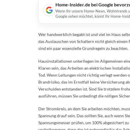
Home-Insider.de bei Google bevorz
Wenn Ihr unsere Home-News, Wohntrends und 
Google sehen möchtet, könnt Ihr Home-Insid
Wer handwerklich begabt ist und viel im Haus selb
das Austauschen von Schaltern nicht gleich einem Pr
sind ein paar essenzielle Grundregeln zu beachten.
Hausinstallationen unterliegen im Allgemeinen ein
Klaren sein, das Arbeiten an elektrischen Installat
Tod. Wenn Leitungen nicht richtig verlegt werden 
Brandrisiko, das im Ernstfall keine Versicherung a
Verschulden entstanden ist. Sind Sie trotzdem froh
ausführen, müssen Sie unbedingt die nötigen Sich
Der Stromkreis, an dem Sie arbeiten möchten, muss
Spannung drauf sein. Das sollten Sie, auch wenn S
Spannungsmesser prüfen, um 100% abgesichert zu 
vorbeikommen, denn der ist notwendig für das Arbei