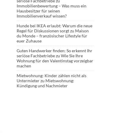
seriöse Fachbetriebe
zu
Immobilienbewertung – Was muss ein
Hausbesitzer für seinen
Immobilienverkauf wissen?
Hunde bei IKEA erlaubt: Warum die neue
Regel für Diskussionen sorgt
zu
Maison
du Monde – französischer Lifestyle für
euer Zuhause
Guten Handwerker finden: So erkennt Ihr
seriöse Fachbetriebe
zu
Wie Sie Ihre
Wohnung für den Valentinstag vorzeigbar
machen
Mietwohnung: Kinder zählen nicht als
Untermieter
zu
Mietswohnung:
Kündigung und Nachmieter