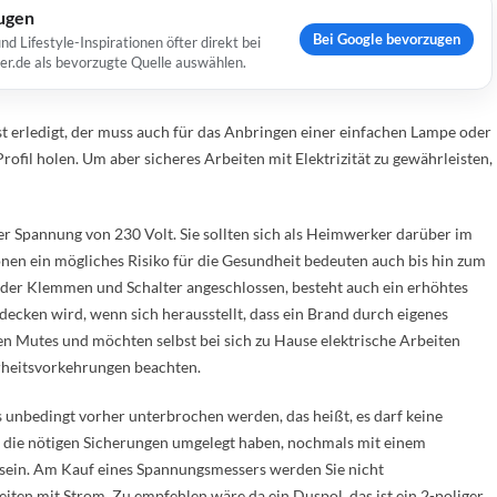
ugen
Bei Google bevorzugen
Lifestyle-Inspirationen öfter direkt bei
er.de als bevorzugte Quelle auswählen.
st erledigt, der muss auch für das Anbringen einer einfachen Lampe oder
ofil holen. Um aber sicheres Arbeiten mit Elektrizität zu gewährleisten,
er Spannung von 230 Volt. Sie sollten sich als Heimwerker darüber im
ionen ein mögliches Risiko für die Gesundheit bedeuten auch bis hin zum
oder Klemmen und Schalter angeschlossen, besteht auch ein erhöhtes
bdecken wird, wenn sich herausstellt, dass ein Brand durch eigenes
en Mutes und möchten selbst bei sich zu Hause elektrische Arbeiten
erheitsvorkehrungen beachten.
 unbedingt vorher unterbrochen werden, das heißt, es darf keine
ie die nötigen Sicherungen umgelegt haben, nochmals mit einem
sein. Am Kauf eines Spannungsmessers werden Sie nicht
ten mit Strom. Zu empfehlen wäre da ein Duspol, das ist ein 2-poliger