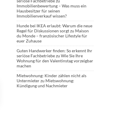
seriöse Fachbetriebe
zu
Immobilienbewertung – Was muss ein
Hausbesitzer für seinen
Immobilienverkauf wissen?
Hunde bei IKEA erlaubt: Warum die neue
Regel für Diskussionen sorgt
zu
Maison
du Monde – französischer Lifestyle für
euer Zuhause
Guten Handwerker finden: So erkennt Ihr
seriöse Fachbetriebe
zu
Wie Sie Ihre
Wohnung für den Valentinstag vorzeigbar
machen
Mietwohnung: Kinder zählen nicht als
Untermieter
zu
Mietswohnung:
Kündigung und Nachmieter