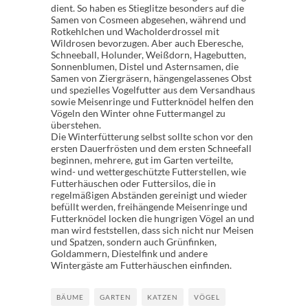
dient. So haben es Stieglitze besonders auf die
Samen von Cosmeen abgesehen, während und
Rotkehlchen und Wacholderdrossel mit
Wildrosen bevorzugen. Aber auch Eberesche,
Schneeball, Holunder, Weißdorn, Hagebutten,
Sonnenblumen, Distel und Asternsamen, die
Samen von Ziergräsern, hängengelassenes Obst
und spezielles Vogelfutter aus dem Versandhaus
sowie Meisenringe und Futterknödel helfen den
Vögeln den Winter ohne Futtermangel zu
überstehen.
Die Winterfütterung selbst sollte schon vor den
ersten Dauerfrösten und dem ersten Schneefall
beginnen, mehrere, gut im Garten verteilte,
wind- und wettergeschützte Futterstellen, wie
Futterhäuschen oder Futtersilos, die in
regelmäßigen Abständen gereinigt und wieder
befüllt werden, freihängende Meisenringe und
Futterknödel locken die hungrigen Vögel an und
man wird feststellen, dass sich nicht nur Meisen
und Spatzen, sondern auch Grünfinken,
Goldammern, Diestelfink und andere
Wintergäste am Futterhäuschen einfinden.
BÄUME
GARTEN
KATZEN
VÖGEL