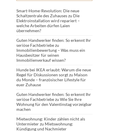
Smart-Home-Revolution: Die neue
Schaltzentrale des Zuhauses
zu
Die
Elektroinstallation wird repariert –
welche Arbeiten dürfen Laien
übernehmen?
Guten Handwerker finden: So erkennt Ihr
seriöse Fachbetriebe
zu
Immobilienbewertung – Was muss ein
Hausbesitzer für seinen
Immobilienverkauf wissen?
Hunde bei IKEA erlaubt: Warum die neue
Regel für Diskussionen sorgt
zu
Maison
du Monde – französischer Lifestyle für
euer Zuhause
Guten Handwerker finden: So erkennt Ihr
seriöse Fachbetriebe
zu
Wie Sie Ihre
Wohnung für den Valentinstag vorzeigbar
machen
Mietwohnung: Kinder zählen nicht als
Untermieter
zu
Mietswohnung:
Kündigung und Nachmieter