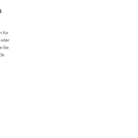
m
n für
 oder
e Sie
 Ob