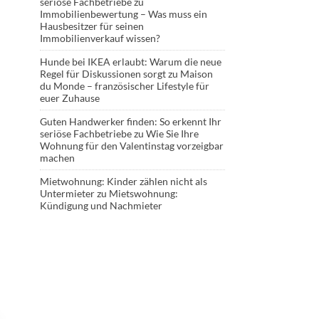
seriöse Fachbetriebe
zu
Immobilienbewertung – Was muss ein
Hausbesitzer für seinen
Immobilienverkauf wissen?
Hunde bei IKEA erlaubt: Warum die neue
Regel für Diskussionen sorgt
zu
Maison
du Monde – französischer Lifestyle für
euer Zuhause
Guten Handwerker finden: So erkennt Ihr
seriöse Fachbetriebe
zu
Wie Sie Ihre
Wohnung für den Valentinstag vorzeigbar
machen
Mietwohnung: Kinder zählen nicht als
Untermieter
zu
Mietswohnung:
Kündigung und Nachmieter