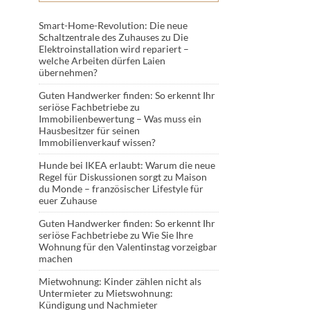
Smart-Home-Revolution: Die neue
Schaltzentrale des Zuhauses
zu
Die
Elektroinstallation wird repariert –
welche Arbeiten dürfen Laien
übernehmen?
Guten Handwerker finden: So erkennt Ihr
seriöse Fachbetriebe
zu
Immobilienbewertung – Was muss ein
Hausbesitzer für seinen
Immobilienverkauf wissen?
Hunde bei IKEA erlaubt: Warum die neue
Regel für Diskussionen sorgt
zu
Maison
du Monde – französischer Lifestyle für
euer Zuhause
Guten Handwerker finden: So erkennt Ihr
seriöse Fachbetriebe
zu
Wie Sie Ihre
Wohnung für den Valentinstag vorzeigbar
machen
Mietwohnung: Kinder zählen nicht als
Untermieter
zu
Mietswohnung:
Kündigung und Nachmieter