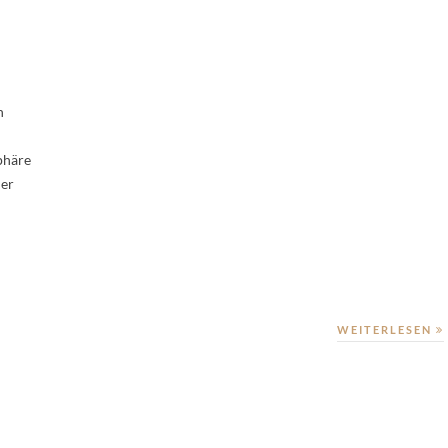
n
phäre
der
WEITERLESEN