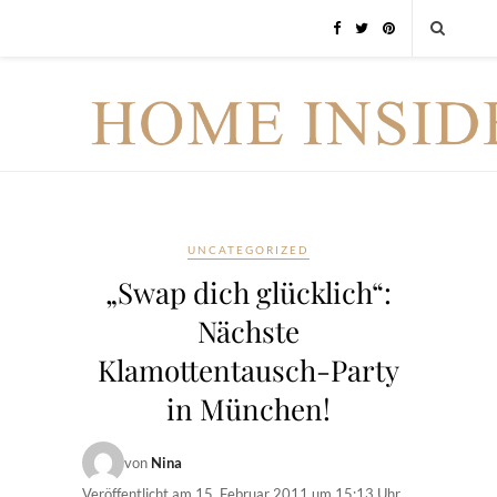
UNCATEGORIZED
„Swap dich glücklich“:
Nächste
Klamottentausch-Party
in München!
von
Nina
Veröffentlicht am
15. Februar 2011 um 15:13 Uhr