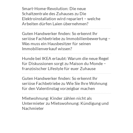
Smart-Home-Revolution: Die neue
Schaltzentrale des Zuhauses
zu
Die
Elektroinstallation wird repariert – welche
Arbeiten dürfen Laien übernehmen?
Guten Handwerker finden: So erkennt Ihr
seriöse Fachbetriebe
zu
Immobilienbewertung –
Was muss ein Hausbesitzer für seinen
Immobilienverkauf wissen?
Hunde bei IKEA erlaubt: Warum die neue Regel
für Diskussionen sorgt
zu
Maison du Monde –
französischer Lifestyle für euer Zuhause
Guten Handwerker finden: So erkennt Ihr
seriöse Fachbetriebe
zu
Wie Sie Ihre Wohnung
für den Valentinstag vorzeigbar machen
Mietwohnung: Kinder zählen nicht als
Untermieter
zu
Mietswohnung: Kündigung und
Nachmieter