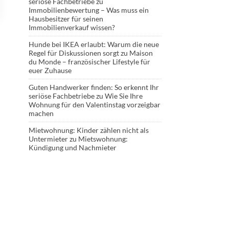
seriöse Fachbetriebe
zu
Immobilienbewertung – Was muss ein
Hausbesitzer für seinen
Immobilienverkauf wissen?
Hunde bei IKEA erlaubt: Warum die neue
Regel für Diskussionen sorgt
zu
Maison
du Monde – französischer Lifestyle für
euer Zuhause
Guten Handwerker finden: So erkennt Ihr
seriöse Fachbetriebe
zu
Wie Sie Ihre
Wohnung für den Valentinstag vorzeigbar
machen
Mietwohnung: Kinder zählen nicht als
Untermieter
zu
Mietswohnung:
Kündigung und Nachmieter