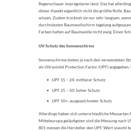
Regenschauer imprägnieren lässt. Das hat allerding
dieser Aspekt eigentlich nicht die größte Rolle. B
wissen. Zudem trocknet sie nur sehr langsam, wenn s
durchnässten Baumwollschirm tagelang aufgespannt 
Farben halten auf Baumwolle nicht ewig. Einen Sch
UV-Schutz des Sonnenschirms
Sonnenschirme bieten je nach den verwendeten Stof
als Ultraviolet Protection Factor (UPF) angegeben.
UPF 15 – 24: mittlerer Schutz
UPF 25 – 50: hoher Schutz
UPF 50+: ausgezeichneter Schutz
Allerdings haben sich unterschiedliche Messarten fü
Mitteleuropa geläufigsten sind die Messung nach
801 messen die Hersteller den UPF-Wert sowohl be