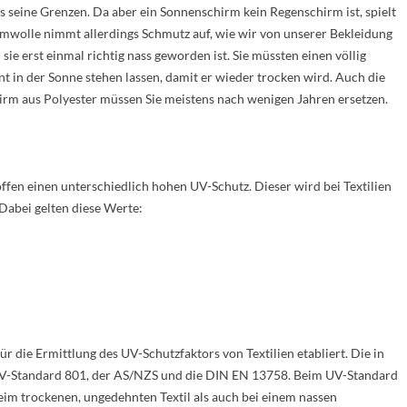
s seine Grenzen. Da aber ein Sonnenschirm kein Regenschirm ist, spielt
aumwolle nimmt allerdings Schmutz auf, wie wir von unserer Bekleidung
ie erst einmal richtig nass geworden ist. Sie müssten einen völlig
in der Sonne stehen lassen, damit er wieder trocken wird. Auch die
irm aus Polyester müssen Sie meistens nach wenigen Jahren ersetzen.
fen einen unterschiedlich hohen UV-Schutz. Dieser wird bei Textilien
 Dabei gelten diese Werte:
r die Ermittlung des UV-Schutzfaktors von Textilien etabliert. Die in
 UV-Standard 801, der AS/NZS und die DIN EN 13758. Beim UV-Standard
im trockenen, ungedehnten Textil als auch bei einem nassen