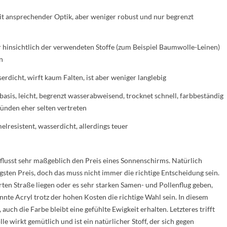
it ansprechender Optik, aber weniger robust und nur begrenzt
r hinsichtlich der verwendeten Stoffe (zum Beispiel Baumwolle-Leinen)
n
erdicht, wirft kaum Falten, ist aber weniger langlebig
asis, leicht, begrenzt wasserabweisend, trocknet schnell, farbbeständig
ünden eher selten vertreten
elresistent, wasserdicht, allerdings teuer
lusst sehr maßgeblich den Preis eines Sonnenschirms. Natürlich
gsten Preis, doch das muss nicht immer die richtige Entscheidung sein.
erten Straße liegen oder es sehr starken Samen- und Pollenflug geben,
nnte Acryl trotz der hohen Kosten die richtige Wahl sein. In diesem
auch die Farbe bleibt eine gefühlte Ewigkeit erhalten. Letzteres trifft
le wirkt gemütlich und ist ein natürlicher Stoff, der sich gegen