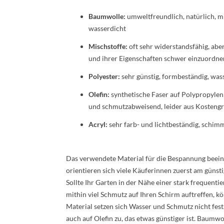
Baumwolle:
umweltfreundlich, natürlich, m
wasserdicht
Mischstoffe:
oft sehr widerstandsfähig, abe
und ihrer Eigenschaften schwer einzuordne
Polyester:
sehr günstig, formbeständig, wass
Olefin:
synthetische Faser auf Polypropylenb
und schmutzabweisend, leider aus Kostengr
Acryl:
sehr farb- und lichtbeständig, schimm
Das verwendete Material für die Bespannung beeinf
orientieren sich viele Käuferinnen zuerst am günsti
Sollte Ihr Garten in der Nähe einer stark frequenti
mithin viel Schmutz auf Ihren Schirm auftreffen, kö
Material setzen sich Wasser und Schmutz nicht fest, 
auch auf Olefin zu, das etwas günstiger ist. Baumwol