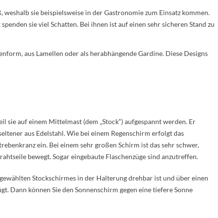
ß, weshalb sie beispielsweise in der Gastronomie zum Einsatz kommen.
penden sie viel Schatten. Bei ihnen ist auf einen sehr sicheren Stand zu
nform, aus Lamellen oder als herabhängende Gardine. Diese Designs
l sie auf einem Mittelmast (dem „Stock“) aufgespannt werden. Er
eltener aus Edelstahl. Wie bei einem Regenschirm erfolgt das
ebenkranz ein. Bei einem sehr großen Schirm ist das sehr schwer,
rahtseile bewegt. Sogar eingebaute Flaschenzüge sind anzutreffen.
 gewählten Stockschirmes in der Halterung drehbar ist und über einen
t. Dann können Sie den Sonnenschirm gegen eine tiefere Sonne