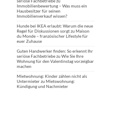
seriöse Fachbetriebe
zu
Immobilienbewertung – Was muss ein
Hausbesitzer für seinen
Immobilienverkauf wissen?
Hunde bei IKEA erlaubt: Warum die neue
Regel für Diskussionen sorgt
zu
Maison
du Monde – französischer Lifestyle für
euer Zuhause
Guten Handwerker finden: So erkennt Ihr
seriöse Fachbetriebe
zu
Wie Sie Ihre
Wohnung für den Valentinstag vorzeigbar
machen
Mietwohnung: Kinder zählen nicht als
Untermieter
zu
Mietswohnung:
Kündigung und Nachmieter