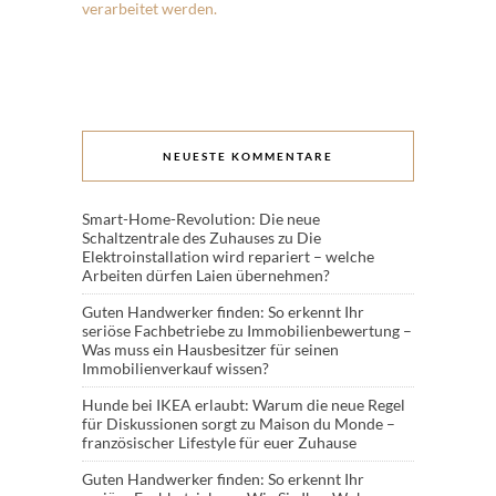
verarbeitet werden.
NEUESTE KOMMENTARE
Smart-Home-Revolution: Die neue
Schaltzentrale des Zuhauses
zu
Die
Elektroinstallation wird repariert – welche
Arbeiten dürfen Laien übernehmen?
Guten Handwerker finden: So erkennt Ihr
seriöse Fachbetriebe
zu
Immobilienbewertung –
Was muss ein Hausbesitzer für seinen
Immobilienverkauf wissen?
Hunde bei IKEA erlaubt: Warum die neue Regel
für Diskussionen sorgt
zu
Maison du Monde –
französischer Lifestyle für euer Zuhause
Guten Handwerker finden: So erkennt Ihr