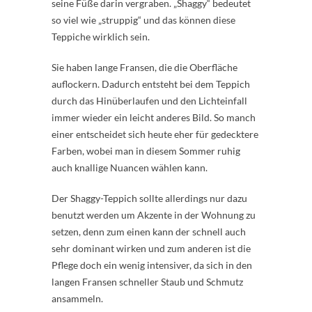
seine Füße darin vergraben. „Shaggy“ bedeutet
so viel wie „struppig“ und das können diese
Teppiche wirklich sein.
Sie haben lange Fransen, die die Oberfläche
auflockern. Dadurch entsteht bei dem Teppich
durch das Hinüberlaufen und den Lichteinfall
immer wieder ein leicht anderes Bild. So manch
einer entscheidet sich heute eher für gedecktere
Farben, wobei man in diesem Sommer ruhig
auch knallige Nuancen wählen kann.
Der Shaggy-Teppich sollte allerdings nur dazu
benutzt werden um Akzente in der Wohnung zu
setzen, denn zum einen kann der schnell auch
sehr dominant wirken und zum anderen ist die
Pflege doch ein wenig intensiver, da sich in den
langen Fransen schneller Staub und Schmutz
ansammeln.