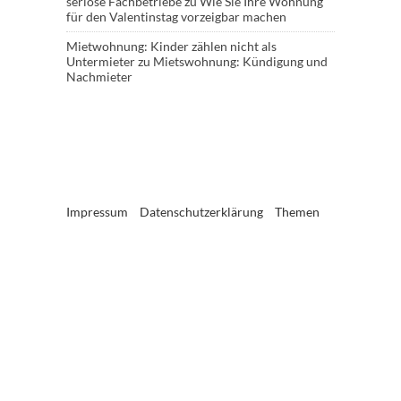
seriöse Fachbetriebe
zu
Wie Sie Ihre Wohnung
für den Valentinstag vorzeigbar machen
Mietwohnung: Kinder zählen nicht als
Untermieter
zu
Mietswohnung: Kündigung und
Nachmieter
Impressum
Datenschutzerklärung
Themen