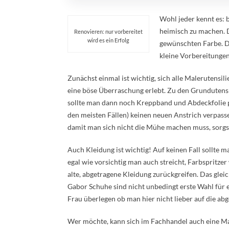
Wohl jeder kennt es: b
heimisch zu machen. D
Renovieren: nur vorbereitet
wird es ein Erfolg
gewünschten Farbe. D
kleine Vorbereitungen
Zunächst einmal ist wichtig, sich alle Malerutensi
eine böse Überraschung erlebt. Zu den Grundutensi
sollte man dann noch Kreppband und Abdeckfolie p
den meisten Fällen) keinen neuen Anstrich verpass
damit man sich nicht die Mühe machen muss, sorgsa
Auch Kleidung ist wichtig! Auf keinen Fall sollte m
egal wie vorsichtig man auch streicht, Farbspritzer
alte, abgetragene Kleidung zurückgreifen. Das gleic
Gabor Schuhe sind nicht unbedingt erste Wahl für e
Frau überlegen ob man hier nicht lieber auf die ab
Wer möchte, kann sich im Fachhandel auch eine Mal