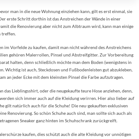
evor man in die neue Wohnung einziehen kann, gilt es erst einmal, sie
er erste Schritt dorthin ist das Anstreichen der Wände in einer
amit die Renovierung aber nicht zum Albtraum wird, kann man einige
 treffen.
lien im Vorfelde zu kaufen, damit man nicht während des Anstreichens
lien gehören Malerrollen, Pinsel und Abstreifgitter. Zur Vorbereitung
arat halten, denn schließlich möchte man dem Boden (wenigstens in
en. Wichtig ist auch, Steckdosen und Fußbodenleisten gut abzukleben,
m an jeder Ecke mit dem kleinsten Pinsel die Farbe aufzutragen.
an das Lieblingsshirt, oder die neugekaufte teure Hose anziehen, denn,
 werden sich immer auch auf die Kleidung verirren. Hier also lieber auf
he gilt natürlich auch für die Schuhe! Die neu-gekauften exklusiven
ine Renovierung. So schön Schuhe auch sind, man sollte sich auch als
getragenen Sneaker ganz hinten im Schuhschrank zurückgreift.
erschürze kaufen, dies schützt auch die alte Kleidung vor unnötigen