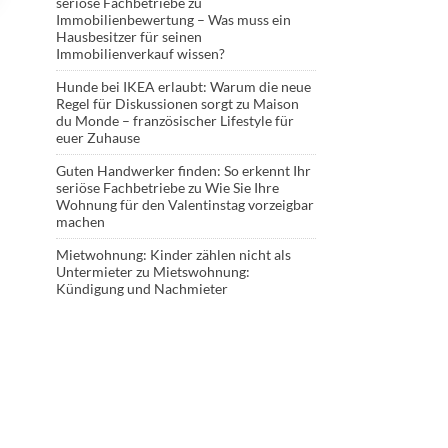
seriöse Fachbetriebe
zu
Immobilienbewertung – Was muss ein
Hausbesitzer für seinen
Immobilienverkauf wissen?
Hunde bei IKEA erlaubt: Warum die neue
Regel für Diskussionen sorgt
zu
Maison
du Monde – französischer Lifestyle für
euer Zuhause
Guten Handwerker finden: So erkennt Ihr
seriöse Fachbetriebe
zu
Wie Sie Ihre
Wohnung für den Valentinstag vorzeigbar
machen
Mietwohnung: Kinder zählen nicht als
Untermieter
zu
Mietswohnung:
Kündigung und Nachmieter