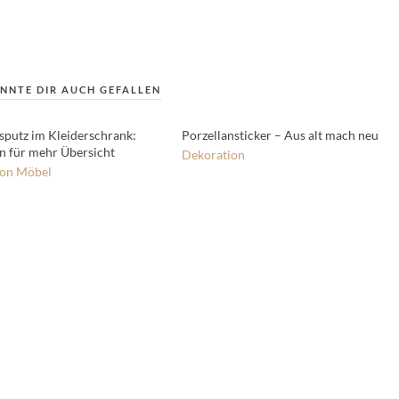
NNTE DIR AUCH GEFALLEN
sputz im Kleiderschrank:
Porzellansticker – Aus alt mach neu
en für mehr Übersicht
Dekoration
ion
Möbel