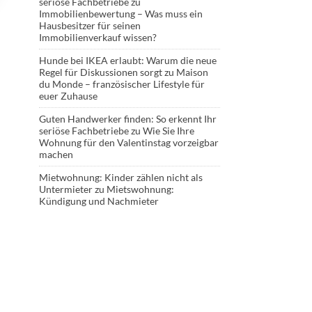
seriöse Fachbetriebe
zu
Immobilienbewertung – Was muss ein
Hausbesitzer für seinen
Immobilienverkauf wissen?
Hunde bei IKEA erlaubt: Warum die neue
Regel für Diskussionen sorgt
zu
Maison
du Monde – französischer Lifestyle für
euer Zuhause
Guten Handwerker finden: So erkennt Ihr
seriöse Fachbetriebe
zu
Wie Sie Ihre
Wohnung für den Valentinstag vorzeigbar
machen
Mietwohnung: Kinder zählen nicht als
Untermieter
zu
Mietswohnung:
Kündigung und Nachmieter