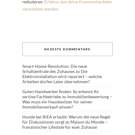
reduzieren.
Erfahre, wie deine Kommentardaten
verarbeitet werden.
NEUESTE KOMMENTARE
Smart-Home-Revolution: Die neue
Schaltzentrale des Zuhauses
zu
Die
Elektroinstallation wird repariert – welche
Arbeiten dürfen Laien übernehmen?
Guten Handwerker finden: So erkennt Ihr
seriöse Fachbetriebe
zu
Immobilienbewertung –
Was muss ein Hausbesitzer für seinen
Immobilienverkauf wissen?
Hunde bei IKEA erlaubt: Warum die neue Regel
für Diskussionen sorgt
zu
Maison du Monde –
französischer Lifestyle für euer Zuhause