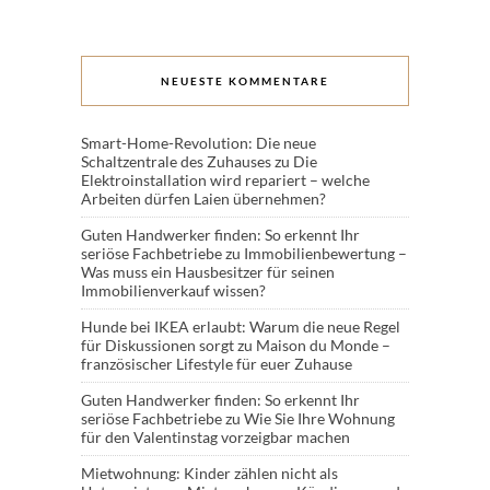
NEUESTE KOMMENTARE
Smart-Home-Revolution: Die neue
Schaltzentrale des Zuhauses
zu
Die
Elektroinstallation wird repariert – welche
Arbeiten dürfen Laien übernehmen?
Guten Handwerker finden: So erkennt Ihr
seriöse Fachbetriebe
zu
Immobilienbewertung –
Was muss ein Hausbesitzer für seinen
Immobilienverkauf wissen?
Hunde bei IKEA erlaubt: Warum die neue Regel
für Diskussionen sorgt
zu
Maison du Monde –
französischer Lifestyle für euer Zuhause
Guten Handwerker finden: So erkennt Ihr
seriöse Fachbetriebe
zu
Wie Sie Ihre Wohnung
für den Valentinstag vorzeigbar machen
Mietwohnung: Kinder zählen nicht als