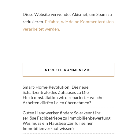
Diese Website verwendet Akismet, um Spam zu
reduzieren.
Erfahre, wie deine Kommentardaten
verarbeitet werden.
NEUESTE KOMMENTARE
Smart-Home-Revolution: Die neue
Schaltzentrale des Zuhauses
zu
Die
Elektroinstallation wird repariert – welche
Arbeiten dürfen Laien übernehmen?
Guten Handwerker finden: So erkennt Ihr
seriöse Fachbetriebe
zu
Immobilienbewertung –
Was muss ein Hausbesitzer für seinen
Immobilienverkauf wissen?