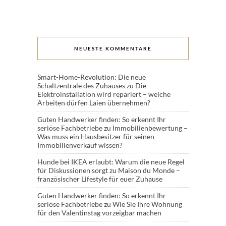
NEUESTE KOMMENTARE
Smart-Home-Revolution: Die neue
Schaltzentrale des Zuhauses
zu
Die
Elektroinstallation wird repariert – welche
Arbeiten dürfen Laien übernehmen?
Guten Handwerker finden: So erkennt Ihr
seriöse Fachbetriebe
zu
Immobilienbewertung –
Was muss ein Hausbesitzer für seinen
Immobilienverkauf wissen?
Hunde bei IKEA erlaubt: Warum die neue Regel
für Diskussionen sorgt
zu
Maison du Monde –
französischer Lifestyle für euer Zuhause
Guten Handwerker finden: So erkennt Ihr
seriöse Fachbetriebe
zu
Wie Sie Ihre Wohnung
für den Valentinstag vorzeigbar machen