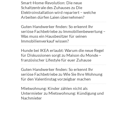
Smart-Home-Revolution: Die neue
Schaltzentrale des Zuhauses
zu
Die
Elektroinstallation wird repariert – welche
Arbeiten dürfen Laien übernehmen?
Guten Handwerker finden: So erkennt Ihr
seriöse Fachbetriebe
zu
Immobilienbewertung –
Was muss ein Hausbesitzer für seinen
Immobilienverkauf wissen?
Hunde bei IKEA erlaubt: Warum die neue Regel
für Diskussionen sorgt
zu
Maison du Monde –
französischer Lifestyle für euer Zuhause
Guten Handwerker finden: So erkennt Ihr
seriöse Fachbetriebe
zu
Wie Sie Ihre Wohnung
für den Valentinstag vorzeigbar machen
Mietwohnung: Kinder zählen nicht als
Untermieter
zu
Mietswohnung: Kündigung und
Nachmieter