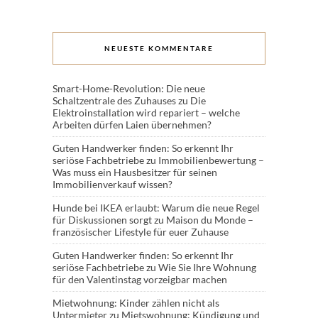
NEUESTE KOMMENTARE
Smart-Home-Revolution: Die neue
Schaltzentrale des Zuhauses
zu
Die
Elektroinstallation wird repariert – welche
Arbeiten dürfen Laien übernehmen?
Guten Handwerker finden: So erkennt Ihr
seriöse Fachbetriebe
zu
Immobilienbewertung –
Was muss ein Hausbesitzer für seinen
Immobilienverkauf wissen?
Hunde bei IKEA erlaubt: Warum die neue Regel
für Diskussionen sorgt
zu
Maison du Monde –
französischer Lifestyle für euer Zuhause
Guten Handwerker finden: So erkennt Ihr
seriöse Fachbetriebe
zu
Wie Sie Ihre Wohnung
für den Valentinstag vorzeigbar machen
Mietwohnung: Kinder zählen nicht als
Untermieter
zu
Mietswohnung: Kündigung und