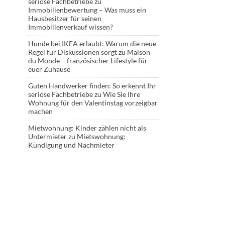
seriöse Fachbetriebe
zu
Immobilienbewertung – Was muss ein
Hausbesitzer für seinen
Immobilienverkauf wissen?
Hunde bei IKEA erlaubt: Warum die neue
Regel für Diskussionen sorgt
zu
Maison
du Monde – französischer Lifestyle für
euer Zuhause
Guten Handwerker finden: So erkennt Ihr
seriöse Fachbetriebe
zu
Wie Sie Ihre
Wohnung für den Valentinstag vorzeigbar
machen
Mietwohnung: Kinder zählen nicht als
Untermieter
zu
Mietswohnung:
Kündigung und Nachmieter