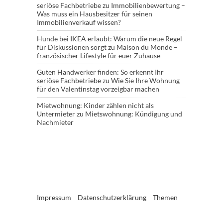
seriöse Fachbetriebe
zu
Immobilienbewertung –
Was muss ein Hausbesitzer für seinen
Immobilienverkauf wissen?
Hunde bei IKEA erlaubt: Warum die neue Regel
für Diskussionen sorgt
zu
Maison du Monde –
französischer Lifestyle für euer Zuhause
Guten Handwerker finden: So erkennt Ihr
seriöse Fachbetriebe
zu
Wie Sie Ihre Wohnung
für den Valentinstag vorzeigbar machen
Mietwohnung: Kinder zählen nicht als
Untermieter
zu
Mietswohnung: Kündigung und
Nachmieter
Impressum
Datenschutzerklärung
Themen