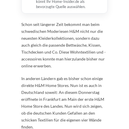
könnt Ihr Home-Insider.de als
bevorzugte Quelle auswählen.
Schon seit längerer Zeit bekommt man beim
schwedischen Moderiesen H&M nicht nur die
neuesten Kleiderkollektionen, sondern dazu
auch gleich die passende Bettwäsche, Kissen,
Tischdecken und Co. Diese Wohntextilien und -
accessoires konnte man hierzulande bisher nur
online erwerben.
In anderen Ländern gab es bisher schon einige
direkte H&M Home Stores. Nun ist es auch in
Deutschland soweit: An diesem Donnerstag
eröffnete in Frankfurt am Main der erste H&M
Home Store des Landes. Nun wird sich zeigen,
ob die deutschen Kunden Gefallen an den
schicken Textilien für die eigenen vier Wände
finden.