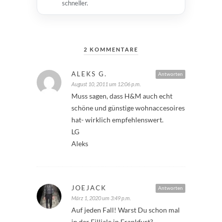
schneller.
2 KOMMENTARE
ALEKS G.
Antworten
August 10, 2011 um 12:06 p.m.
Muss sagen, dass H&M auch echt
schöne und günstige wohnaccesoires
hat- wirklich empfehlenswert.
LG
Aleks
JOEJACK
Antworten
März 1, 2020 um 3:49 p.m.
Auf jeden Fall! Warst Du schon mal
in der Filliale in Frankfurt?