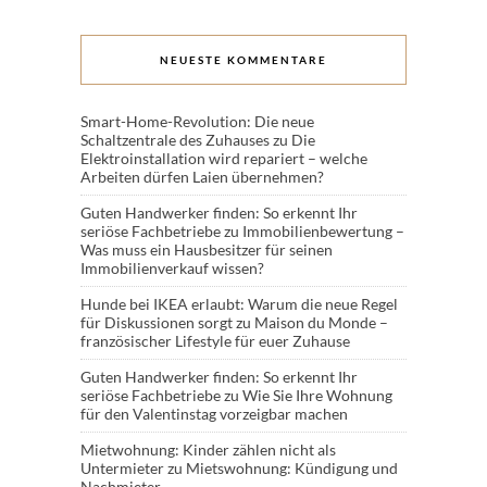
NEUESTE KOMMENTARE
Smart-Home-Revolution: Die neue
Schaltzentrale des Zuhauses
zu
Die
Elektroinstallation wird repariert – welche
Arbeiten dürfen Laien übernehmen?
Guten Handwerker finden: So erkennt Ihr
seriöse Fachbetriebe
zu
Immobilienbewertung –
Was muss ein Hausbesitzer für seinen
Immobilienverkauf wissen?
Hunde bei IKEA erlaubt: Warum die neue Regel
für Diskussionen sorgt
zu
Maison du Monde –
französischer Lifestyle für euer Zuhause
Guten Handwerker finden: So erkennt Ihr
seriöse Fachbetriebe
zu
Wie Sie Ihre Wohnung
für den Valentinstag vorzeigbar machen
Mietwohnung: Kinder zählen nicht als
Untermieter
zu
Mietswohnung: Kündigung und
Nachmieter